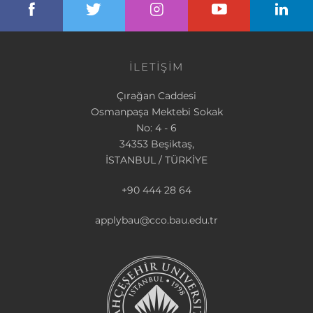
İLETİŞİM
Çırağan Caddesi
Osmanpaşa Mektebi Sokak
No: 4 - 6
34353 Beşiktaş,
İSTANBUL / TÜRKİYE
+90 444 28 64
applybau@cco.bau.edu.tr