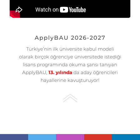
ApplyBAU 2026-2027
Türkiye’nin ilk üniversite kabul modeli
olarak birçok öğrenciye üniversitede istediği
lisans programında okuma şansı tanıyan
ApplyBAU,
13. yılında
da aday öğrencileri
hayallerine kavuşturuyor!