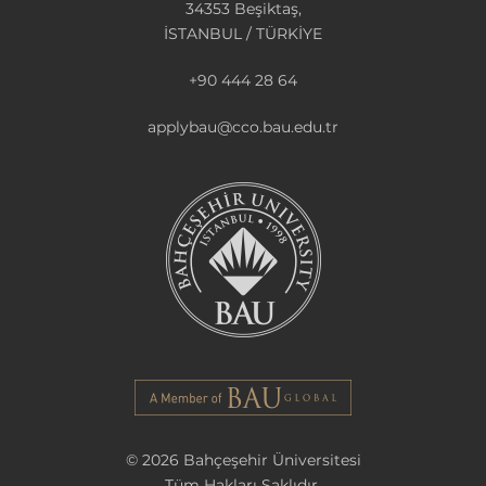
34353 Beşiktaş,
İSTANBUL / TÜRKİYE
+90 444 28 64
applybau@cco.bau.edu.tr
© 2026 Bahçeşehir Üniversitesi
Tüm Hakları Saklıdır.